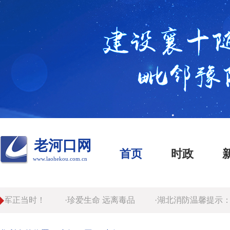
老河口网
首页
时政
www.laohekou.com.cn
军正当时！
·珍爱生命 远离毒品
·湖北消防温馨提示：