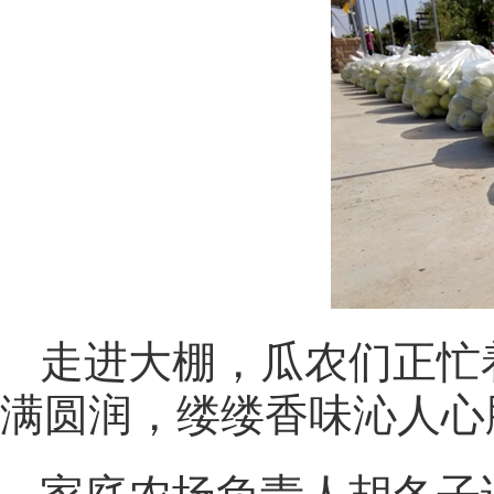
走进大棚，瓜农们正忙
满圆润，缕缕香味沁人心