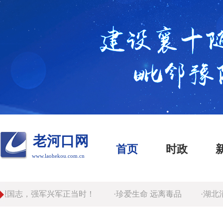
老河口网
首页
时政
www.laohekou.com.cn
国志，强军兴军正当时！
·珍爱生命 远离毒品
·湖北消
。