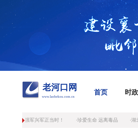
老河口网
首页
时
www.laohekou.com.cn
年报国志，强军兴军正当时！
·珍爱生命 远离毒品
·湖
断电。