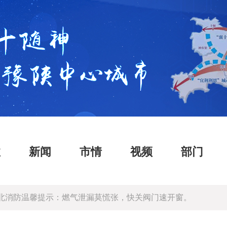
政
新闻
市情
视频
部门
北消防温馨提示：燃气泄漏莫慌张，快关阀门速开窗。