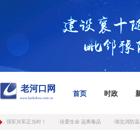
老河口网
首页
时政
www.laohekou.com.cn
，强军兴军正当时！
·珍爱生命 远离毒品
·湖北消防温馨