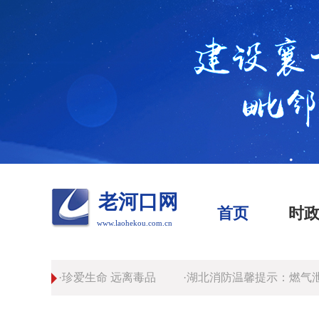
老河口网
首页
时
www.laohekou.com.cn
·珍爱生命 远离毒品
·湖北消防温馨提示：燃气泄漏莫