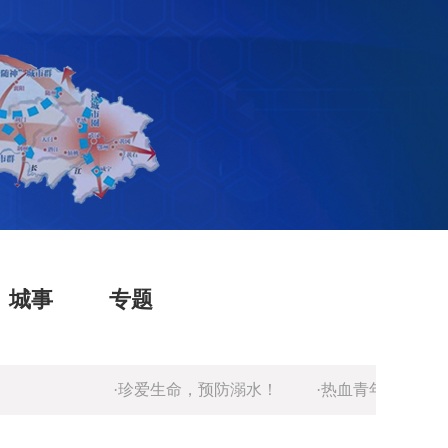
城事
专题
·珍爱生命，预防溺水！
·热血青年报国志，强军
·湖北消防温馨提示：人走关火，出门断电。