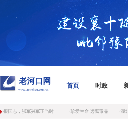
老河口网
首页
时政
www.laohekou.com.cn
报国志，强军兴军正当时！
·珍爱生命 远离毒品
·湖北
电。