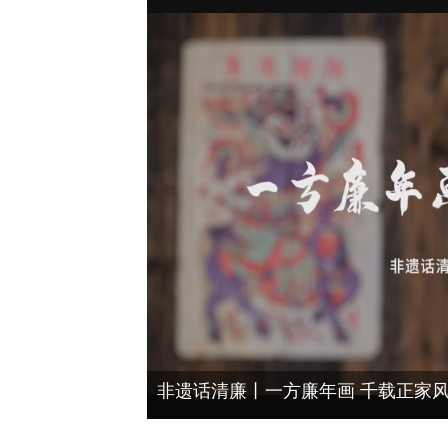
老河口市纪委监委拍摄的纪律教育
网站播出