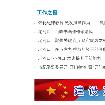
工作之窗
强化纪律教育 激发担当作为 ——襄
老河口：百幅书画佳作颂清风
老河口：聚焦关键节点 筑牢家风防
老河口：多点发力 护航年轻干部健
老河口“小切口”培训提升干部能力
市纪委监委召开“开门整治”暨“开门