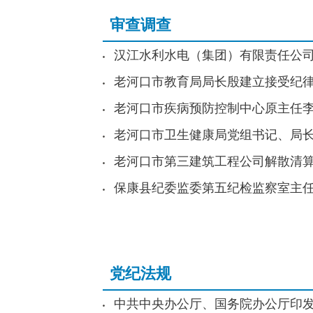
审查调查
汉江水利水电（集团）有限责任公司保
老河口市教育局局长殷建立接受纪律审
老河口市疾病预防控制中心原主任李雪
老河口市卫生健康局党组书记、局长陈
老河口市第三建筑工程公司解散清算组
保康县纪委监委第五纪检监察室主任、
党纪法规
中共中央办公厅、国务院办公厅印发《